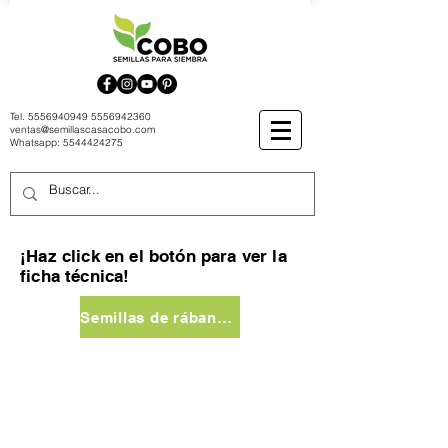
Tel.
5556940949
5556942360
ventas@semillascasacobo.com
Whatsapp:
5544424275
¡Haz click en el botón para ver la
ficha técnica!
Semillas de rábano negro