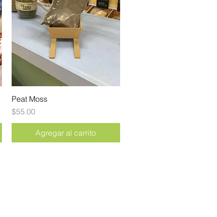
Peat Moss
Vista rápida
Precio
$55.00
Agregar al carrito