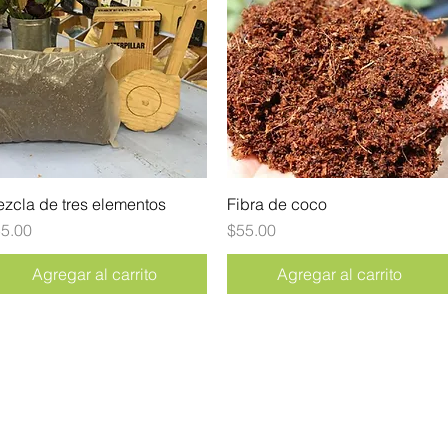
zcla de tres elementos
Vista rápida
Fibra de coco
Vista rápida
ecio
Precio
5.00
$55.00
Agregar al carrito
Agregar al carrito