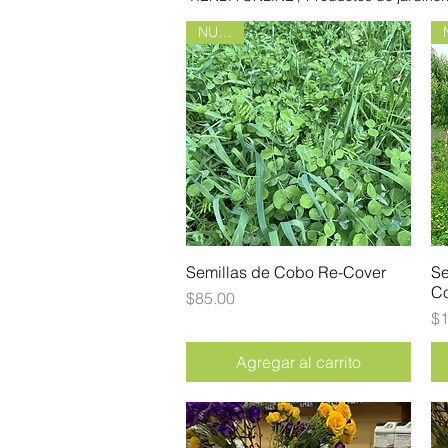
NUEVO
Semillas de Cobo Re-Cover
Vista rápida
Se
Co
Precio
$85.00
Pr
$1
Agregar al carrito