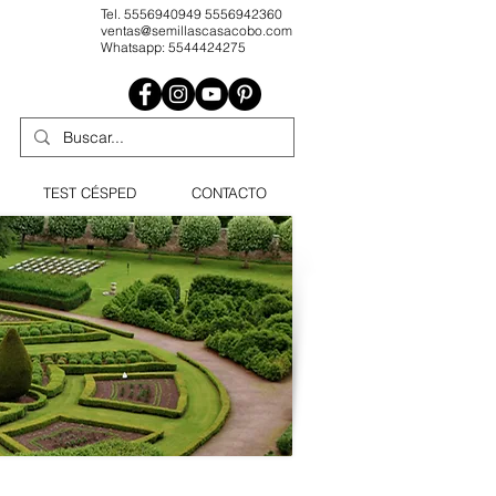
Tel. 5556940949 5556942360
ventas@semillascasacobo.com
Whatsapp: 5544424275
TEST CÉSPED
CONTACTO