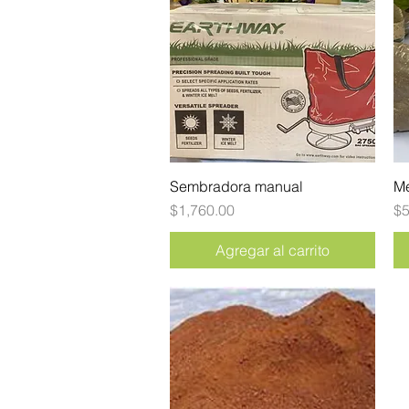
Sembradora manual
Vista rápida
Me
Precio
Pr
$1,760.00
$5
Agregar al carrito