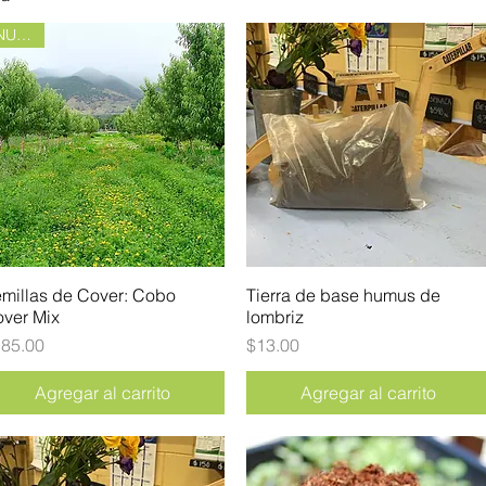
NUEVO
millas de Cover: Cobo
Vista rápida
Tierra de base humus de
Vista rápida
ver Mix
lombriz
ecio
Precio
85.00
$13.00
Agregar al carrito
Agregar al carrito