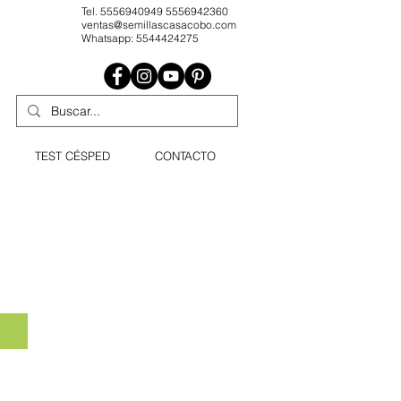
Tel. 5556940949 5556942360
ventas@semillascasacobo.com
Whatsapp: 5544424275
TEST CÉSPED
CONTACTO