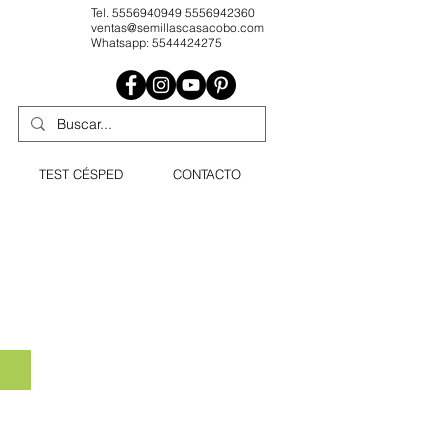
Tel. 5556940949 5556942360
ventas@semillascasacobo.com
Whatsapp: 5544424275
TEST CÉSPED
CONTACTO