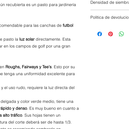
Densidad de siembr
n recubierta es un pasto para jardinería
80 mts2 x kg
Política de devoluci
ecomendable para las canchas de
futbol
- Para realizar una 
horas desde la reali
e pasto la
luz
solar
directamente. Esta
cuando este no haya 
pasado este tiempo,
ar en los campos de golf por una gran
- Por motivos de cal
del producto bajo ni
 en
Roughs, Fairways y Tee's
. Esto por su
ue tenga una uniformidad excelente para
y el uso rudo, requiere la luz directa del
 delgada y color verde medio, tiene una
rápido y denso
. Es muy bueno en cuanto a
a alto tráfico
. Sus hojas tienen un
ltura del corte deberá ser de hasta 1/3.