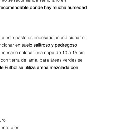
iento se recomienda sembrarlo en
 recomendable donde hay mucha humedad
a este pasto es necesario acondicionar el
ncionar en
suelo salitroso y pedregoso
 necesario colocar una capa de 10 a 15 cm
con tierra de lama, para áreas verdes se
e Futbol se utiliza arena mezclada con
uro
mente bien