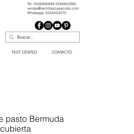
Tel. 5556940949 5556942360
ventas@semillascasacobo.com
Whatsapp: 5544424275
TEST CÉSPED
CONTACTO
de pasto Bermuda
ubierta