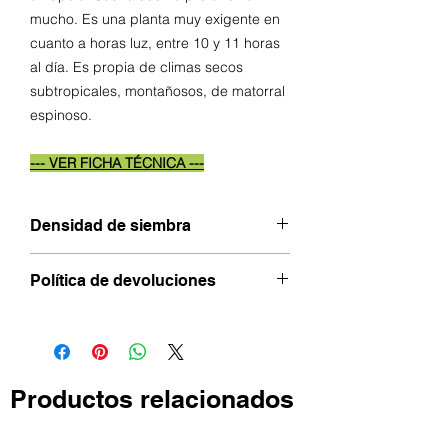
mucho. Es una planta muy exigente en
cuanto a horas luz, entre 10 y 11 horas
al día. Es propia de climas secos
subtropicales, montañosos, de matorral
espinoso.
--- VER FICHA TÉCNICA ---
Densidad de siembra
11 kg x ha
Política de devoluciones
- Para realizar una cancelación de
pedido tiene 48 horas desde la
realización del mismo, siempre y
cuando este no haya salido de nuestras
Productos relacionados
instalaciones, pasado este tiempo, no
se podrá cancelar.
- Por motivos de calidad, no se aceptan