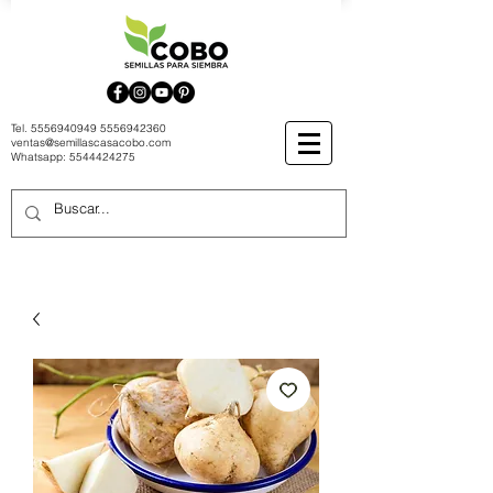
Tel.
5556940949
5556942360
ventas@semillascasacobo.com
Whatsapp:
5544424275