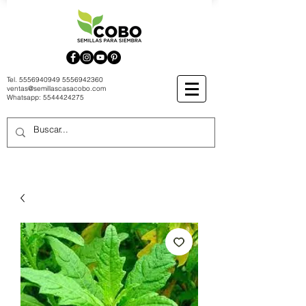
Tel.
5556940949
5556942360
ventas@semillascasacobo.com
Whatsapp:
5544424275