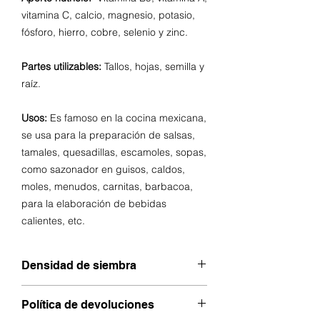
vitamina C, calcio, magnesio, potasio,
fósforo, hierro, cobre, selenio y zinc.
Partes utilizables:
Tallos, hojas, semilla y
raíz.
Usos:
Es famoso en la cocina mexicana,
se usa para la preparación de salsas,
tamales, quesadillas, escamoles, sopas,
como sazonador en guisos, caldos,
moles, menudos, carnitas, barbacoa,
para la elaboración de bebidas
calientes, etc.
Densidad de siembra
1 KG X HA
Política de devoluciones