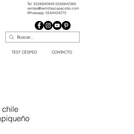
Tel. 5556940949 5556942360
ventas@semillascasacobo.com
Whatsapp: 5544424275
TEST CÉSPED
CONTACTO
 chile
mpiqueño