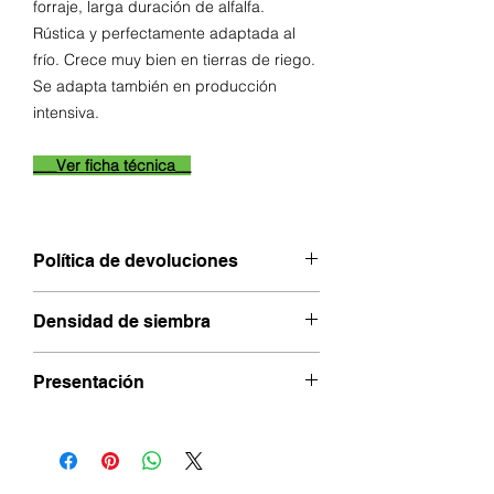
forraje, larga duración de alfalfa.
Rústica y perfectamente adaptada al
frío. Crece muy bien en tierras de riego.
Se adapta también en producción
intensiva.
___Ver ficha técnica__
Política de devoluciones
- Para realizar una cancelación de
Densidad de siembra
pedido tiene 48 horas desde la
realización del mismo, siempre y
40kg por hectárea
cuando este no haya salido de nuestras
Presentación
instalaciones, pasado este tiempo, no
se podrá cancelar.
PRESENTACIÓN
- Por motivos de calidad, no se aceptan
devoluciones del producto bajo ninguna
1 Kg
circunstancia.