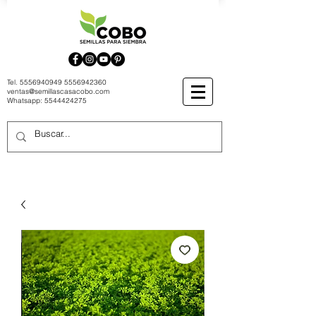
Tel.
5556940949
5556942360
ventas@semillascasacobo.com
Whatsapp:
5544424275