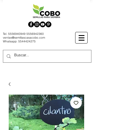
Tel.
5556940949
5556942360
ventas@semillascasacobo.com
Whatsapp:
5544424275