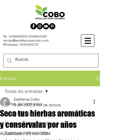
Tel.
5556940949
5556942360
ventas@semillascasacobo.com
Whatsapp:
5544424275
Entrada
Todas las entradas
Estefania Cobo
Todas las entradas
8 abr 2022
2 min de lectura
Seca tus hierbas aromáticas
Huerto urbano
y consérvalas por años
Plagas y enfermedades
Siembra de hortalizas
Actualizado:
28 nov 2024