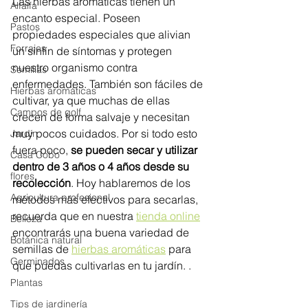
Las hierbas aromáticas tienen un 
Alfalfa
encanto especial. Poseen 
Pastos
propiedades especiales que alivian 
Forrajes
un sinfín de síntomas y protegen 
nuestro organismo contra 
Semillas
enfermedades. También son fáciles de 
Hierbas aromáticas
cultivar, ya que muchas de ellas 
Campos de golf
crecen de forma salvaje y necesitan 
muy pocos cuidados. Por si todo esto 
Jardín
fuera poco, 
se pueden secar y utilizar 
Casa Cobo
dentro de 3 años o 4 años desde su 
flores
recolección
. Hoy hablaremos de los 
Agricultura profesional
métodos más efectivos para secarlas, 
recuerda que en nuestra 
tienda online
Belleza
encontrarás una buena variedad de 
Botánica natural
semillas de 
hierbas aromáticas
 para 
Germinados
que puedas cultivarlas en tu jardín. .
Plantas
Tips de jardinería