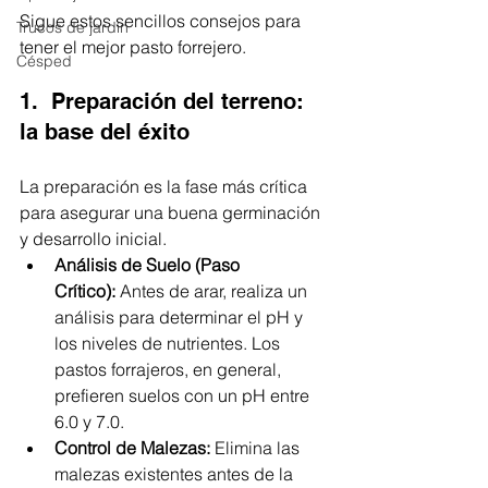
Sigue estos sencillos consejos para 
Trucos de jardín
tener el mejor pasto forrejero. 
Césped
1.  Preparación del terreno: 
la base del éxito
La preparación es la fase más crítica 
para asegurar una buena germinación 
y desarrollo inicial.
Análisis de Suelo (Paso 
Crítico):
 Antes de arar, realiza un 
análisis para determinar el pH y 
los niveles de nutrientes. Los 
pastos forrajeros, en general, 
prefieren suelos con un pH entre 
6.0 y 7.0.
Control de Malezas:
 Elimina las 
malezas existentes antes de la 