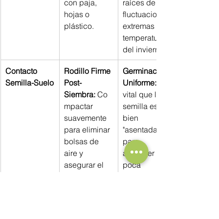
con paja, 
raíces de las 
hojas o 
fluctuaciones 
plástico.
extremas de 
temperatura 
del invierno.
Contacto 
Rodillo Firme 
Germinación 
Semilla-Suelo
Post-
Uniforme:
Siembra:
 Co
vital que la 
mpactar 
semilla esté 
suavemente 
bien 
para eliminar 
"asentada" 
bolsas de 
para 
aire y 
absorber la 
asegurar el 
poca 
contacto 
humedad 
íntimo.
disponible.