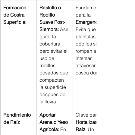
Formación 
Rastrillo o 
Fundamental 
de Costra 
Rodillo 
para la 
Superficial
Suave Post-
Emergencia
Siembra:
 Ase
Evita que las 
gurar la 
plántulas 
cobertura, 
débiles se 
pero evitar el 
rompan al 
uso de 
intentar 
rodillos 
atravesar la 
pesados que 
costra dura.
compacten 
la superficie 
después de 
la lluvia.
Rendimiento 
Aportar 
Clave para 
de Raíz
Arena o Yeso 
Hortalizas de 
Agrícola:
 En 
Raíz
: Un 