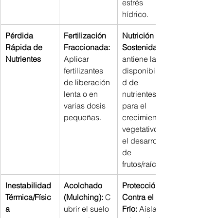
estrés 
hídrico.
Pérdida 
Fertilización 
Nutrición 
Rápida de 
Fraccionada:
Sostenida:
Nutrientes
Aplicar 
antiene la 
fertilizantes 
disponibilida
de liberación 
d de 
lenta o en 
nutrientes 
varias dosis 
para el 
pequeñas.
crecimiento 
vegetativo y 
el desarrollo 
de 
frutos/raíces.
Inestabilidad 
Acolchado 
Protección 
Térmica/Físic
(Mulching):
 C
Contra el 
a
ubrir el suelo 
Frío:
 Aísla las 