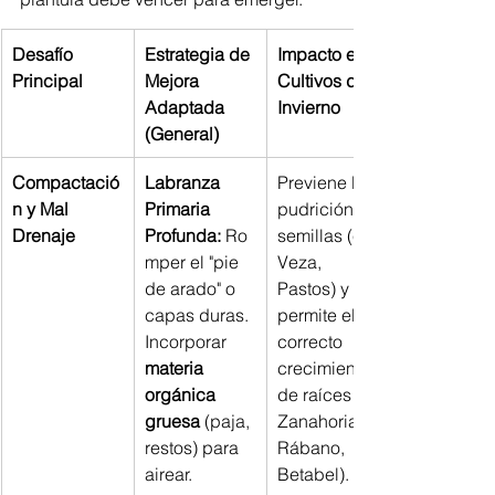
Desafío 
Estrategia de 
Impacto en 
Principal
Mejora 
Cultivos de 
Adaptada 
Invierno
(General)
Compactació
Labranza 
Previene la 
n y Mal 
Primaria 
pudrición de 
Drenaje
Profunda:
 Ro
semillas (ej. 
mper el "pie 
Veza, 
de arado" o 
Pastos) y 
capas duras. 
permite el 
Incorporar 
correcto 
materia 
crecimiento 
orgánica 
de raíces (ej. 
gruesa
 (paja, 
Zanahoria, 
restos) para 
Rábano, 
airear.
Betabel).