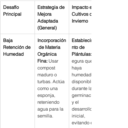
Desafío 
Estrategia de 
Impacto en 
Principal
Mejora 
Cultivos de 
Adaptada 
Invierno
(General)
Baja 
Incorporación
Establecimie
Retención de 
 de Materia 
nto de 
Humedad
Orgánica 
Plántulas:
Fina:
 Usar 
egura que 
compost 
haya 
maduro o 
humedad 
turbas. Actúa 
disponible 
como una 
durante la 
esponja, 
germinación 
reteniendo 
y el 
agua para la 
desarrollo 
semilla.
inicial, 
evitando el 