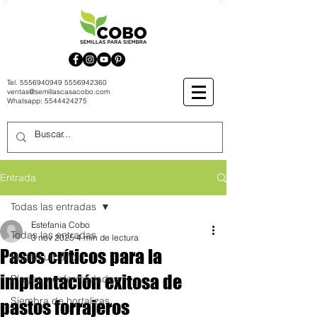
Tel.
5556940949
5556942360
ventas@semillascasacobo.com
Whatsapp:
5544424275
Entrada
Todas las entradas
Estefania Cobo
Todas las entradas
3 nov 2025
4 min de lectura
Pasos críticos para la
Huerto urbano
implantación exitosa de
Plagas y enfermedades
Siembra de hortalizas
pastos forrajeros