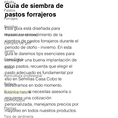
Alfalfa
Guía de siembra de 
Pastos
pastos forrajeros
Forrajes
Semillas
Esta guía está diseñada para 
maximizar el rendimiento de la 
Hierbas aromáticas
siembra de pastos forrajeros durante el 
Campos de golf
periodo de otoño - invierno. En esta 
Jardín
guía te daremos tips esenciales para 
Casa Cobo
conseguir una buena implantación de 
estos pastos, recuerda que elegir el 
flores
pasto adecuado es fundamental por 
Agricultura profesional
eso en Semillas Casa Cobo te 
Belleza
asesoramos en todo momento. 
Escríbemos
 si necesitas asesoría o 
Botánica natural
requieres una cotización 
Germinados
personalizada, manejamos precios por 
Plantas
mayoreo en todos nuestros productos. 
Tips de jardinería