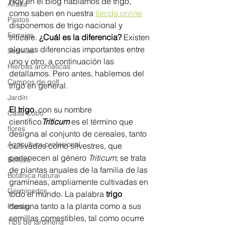
Hoy en el blog hablamos de trigo, 
Alfalfa
como saben en nuestra 
tienda online
Pastos
disponemos de trigo nacional y 
Forrajes
triticale. 
¿Cuál es la diferencia? 
Existen 
algunas diferencias importantes entre 
Semillas
uno y otro, a continuación las 
Hierbas aromáticas
detallamos. Pero antes, hablemos del 
Campos de golf
trigo en general. 
Jardín
El trigo
  con su nombre 
Casa Cobo
científico
Triticum
 es el término que 
flores
designa al conjunto de cereales, tanto 
Agricultura profesional
cultivados como silvestres, que 
pertenecen al género 
Triticum
; se trata 
Belleza
de plantas anuales de la familia de las 
Botánica natural
gramíneas, ampliamente cultivadas en 
Germinados
todo el mundo.​ La palabra 
trigo
designa tanto a la planta como a sus 
Plantas
semillas comestibles, tal como ocurre 
Tips de jardinería