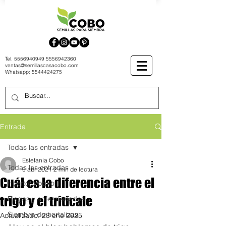
Tel.
5556940949
5556942360
ventas@semillascasacobo.com
Whatsapp:
5544424275
Entrada
Todas las entradas
Estefania Cobo
Todas las entradas
9 abr 2021
2 min de lectura
Cuál es la diferencia entre el
Huerto urbano
trigo y el triticale
Plagas y enfermedades
Siembra de hortalizas
Actualizado:
28 ene 2025