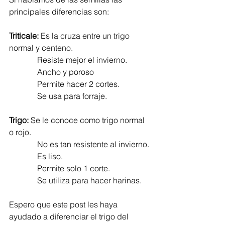
principales diferencias son: 
Triticale:
 Es la cruza entre un trigo 
normal y centeno. 
              Resiste mejor el invierno.
              Ancho y poroso
              Permite hacer 2 cortes.
              Se usa para forraje. 
Trigo:
 Se le conoce como trigo normal 
o rojo. 
              No es tan resistente al invierno. 
              Es liso. 
              Permite solo 1 corte. 
              Se utiliza para hacer harinas. 
Espero que este post les haya 
ayudado a diferenciar el trigo del 