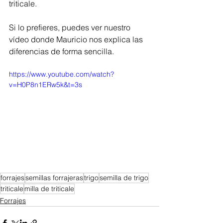
triticale. 
Si lo prefieres, puedes ver nuestro 
vídeo donde Mauricio nos explica las 
diferencias de forma sencilla. 
https://www.youtube.com/watch?
v=H0P8n1ERw5k&t=3s
forrajes
semillas forrajeras
trigo
semilla de trigo
triticale
milla de triticale
Forrajes