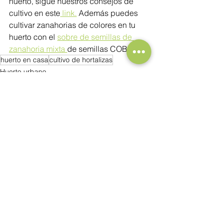
huerto, sigue nuestros consejos de 
cultivo en este
 link.
 Además puedes 
cultivar zanahorias de colores en tu 
huerto con el 
sobre de semillas de 
zanahoria mixta 
de semillas COBO. 
huerto en casa
cultivo de hortalizas
Huerto urbano
Semillas
Ver todo
Entradas recientes