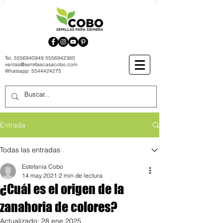
Tel.
5556940949
5556942360
ventas@semillascasacobo.com
Whatsapp:
5544424275
Entrada
Todas las entradas
Estefania Cobo
14 may 2021
2 min de lectura
¿Cuál es el origen de la
zanahoria de colores?
Actualizado:
28 ene 2025