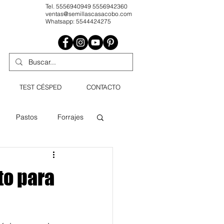
Tel. 5556940949 5556942360
ventas@semillascasacobo.com
Whatsapp: 5544424275
TEST CÉSPED
CONTACTO
Pastos
Forrajes
Agricultura profesional
to para
dín
Césped