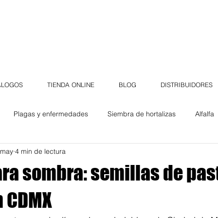
ÁLOGOS
TIENDA ONLINE
BLOG
DISTRIBUIDORES
Plagas y enfermedades
Siembra de hortalizas
Alfalfa
 may
4 min de lectura
Campos de golf
Jardín
Casa Cobo
flores
ra sombra: semillas de pas
Germinados
Plantas
Tips de jardinería
Trucos de jar
n CDMX