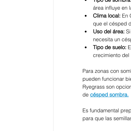
área influye en l
Clima local:
 En 
que el césped d
Uso del área:
 S
necesita un cés
Tipo de suelo:
 E
crecimiento del
Para zonas con somb
pueden funcionar bi
Ryegrass son opcio
de 
césped sombra.
Es fundamental prepar
para que las semilla