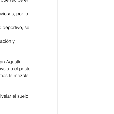
iosas, por lo 
 deportivo, se 
nación y 
an Agustín 
sia o el pasto 
os la mezcla 
velar el suelo 