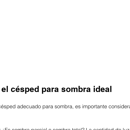
 el césped para sombra ideal
 césped adecuado para sombra, es importante considera
:
 ¿Es sombra parcial o sombra total? La cantidad de luz