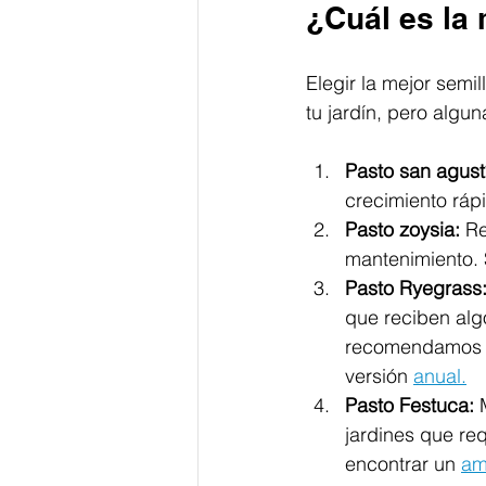
¿Cuál es la
Elegir la mejor sem
tu jardín, pero algu
Pasto san agust
crecimiento ráp
Pasto zoysia:
 R
mantenimiento. 
Pasto Ryegrass
que reciben algo
recomendamos e
versión 
anual.
Pasto Festuca:
 
jardines que re
encontrar un 
am