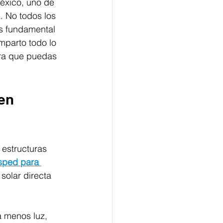
éxico, uno de 
. No todos los 
es fundamental 
mparto todo lo 
ra que puedas 
en 
estructuras 
sped para 
solar directa 
a menos luz, 