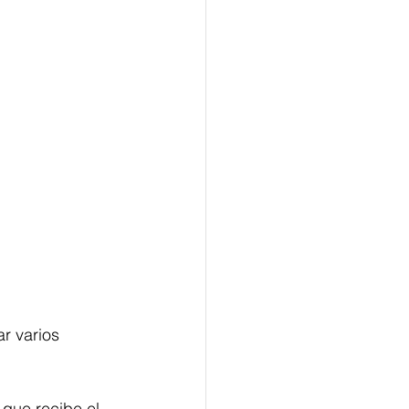
r varios 
 que recibe el 