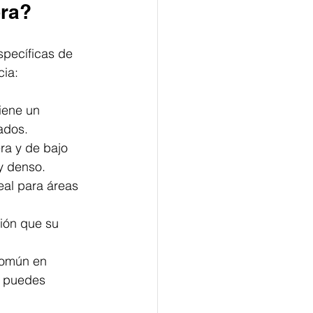
bra?
specíficas de 
cia:
iene un 
ados.
ra y de bajo 
y denso.
eal para áreas 
ión que su 
común en 
e puedes 