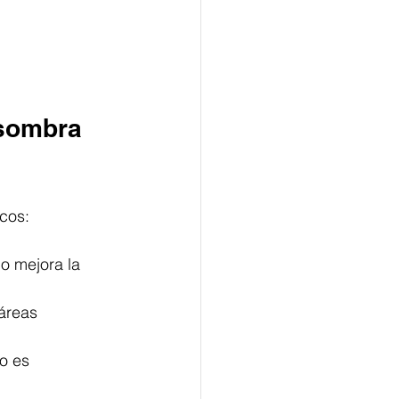
sombra 
cos:
o mejora la 
áreas 
o es 