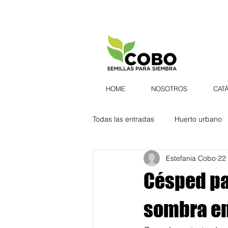
HOME
NOSOTROS
CAT
Todas las entradas
Huerto urbano
Estefania Cobo
22
Semillas
Hierbas aromáticas
Césped pa
Belleza
Botánica natural
sombra e