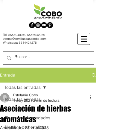
Tel.
5556940949
5556942360
ventas@semillascasacobo.com
Whatsapp:
5544424275
Entrada
Todas las entradas
Estefania Cobo
Todas las entradas
1 may 2021
2 min de lectura
Asociación de hierbas
Huerto urbano
aromáticas
Plagas y enfermedades
Siembra de hortalizas
Actualizado:
28 ene 2025