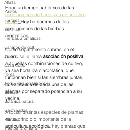
Alfalfa
Hace un tiempo hablamos de las 
Pastos
asociaciones de hortalizas en nuestro 
Forrajes
huerto
. 
Hoy hablaremos de las 
asociaciones de las hierbas 
Semillas
aromáticas.
Hierbas aromáticas
Campos de golf
Como seguramente sabrás, en el 
huerto se le llama 
asociación positiva
Jardín
a aquellas combinaciones de cultivo, 
Casa Cobo
ya sea hortaliza o aromática, que 
flores
funcionan bien si las siembras juntas. 
Agricultura profesional
Los atributos de cada una de las 
plantas por separado potencian a su 
Belleza
vecina. 
Botánica natural
Germinados
Asociar distintas especies de plantas 
es un principio importante de la 
Plantas
agricultura ecológica
, hay plantas que 
Tips de jardinería