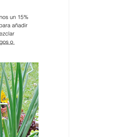
enos un 15% 
para añadir 
ezclar 
gos o 