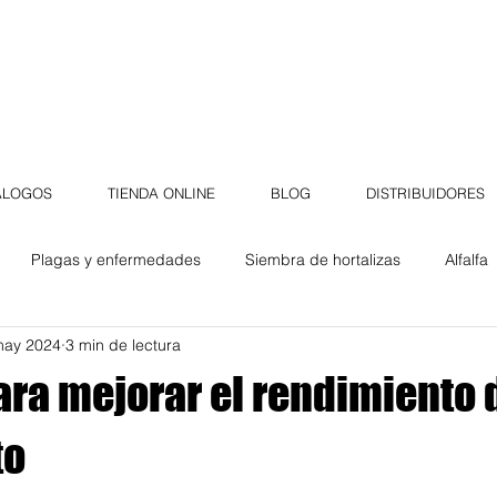
ÁLOGOS
TIENDA ONLINE
BLOG
DISTRIBUIDORES
Plagas y enfermedades
Siembra de hortalizas
Alfalfa
may 2024
3 min de lectura
Campos de golf
Jardín
Casa Cobo
flores
ara mejorar el rendimiento 
Germinados
Plantas
Tips de jardinería
Trucos de jar
to