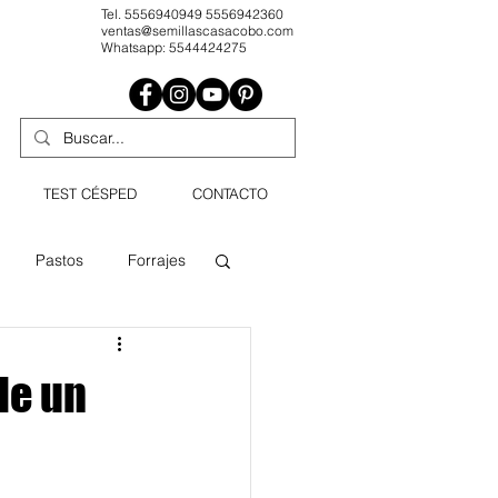
Tel. 5556940949 5556942360
ventas@semillascasacobo.com
Whatsapp: 5544424275
TEST CÉSPED
CONTACTO
Pastos
Forrajes
Agricultura profesional
de un
dín
Césped