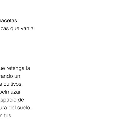
macetas 
izas que van a 
 
ue retenga la 
rando un 
 cultivos. 
apelmazar 
espacio de 
ura del suelo. 
n tus 