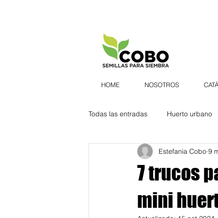
HOME
NOSOTROS
CAT
Todas las entradas
Huerto urbano
Estefania Cobo
9 
Semillas
Hierbas aromáticas
7 trucos p
Belleza
Botánica natural
mini huer