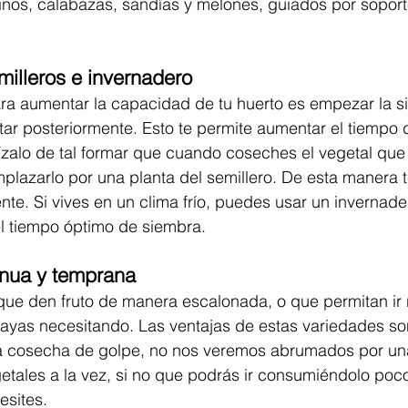
inos, calabazas, sandías y melones, guiados por soport
milleros e invernadero
ara aumentar la capacidad de tu huerto es empezar la s
ntar posteriormente. Esto te permite aumentar el tiempo d
nízalo de tal formar que cuando coseches el vegetal que 
lazarlo por una planta del semillero. De esta manera 
e. Si vives en un clima frío, puedes usar un invernade
l tiempo óptimo de siembra. 
inua y temprana
ue den fruto de manera escalonada, o que permitan ir 
vayas necesitando. Las ventajas de estas variedades so
la cosecha de golpe, no nos veremos abrumados por un
etales a la vez, si no que podrás ir consumiéndolo poc
esites.