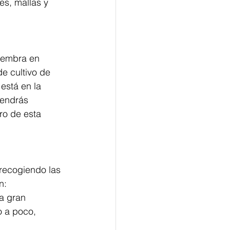
es, mallas y 
iembra en 
e cultivo de 
está en la 
tendrás 
ro de esta 
recogiendo las 
n:
a gran 
o a poco, 