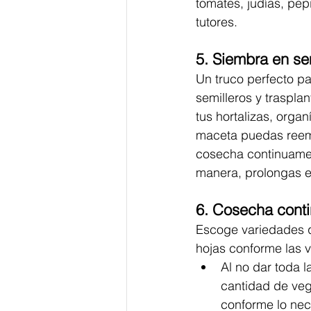
tomates, judías, pep
tutores.
5. Siembra en se
Un truco perfecto p
semilleros y traspla
tus hortalizas, orga
maceta puedas reemp
cosecha continuament
manera, prolongas e
6. Cosecha cont
Escoge variedades q
hojas conforme las 
Al no dar toda 
cantidad de veg
conforme lo nec