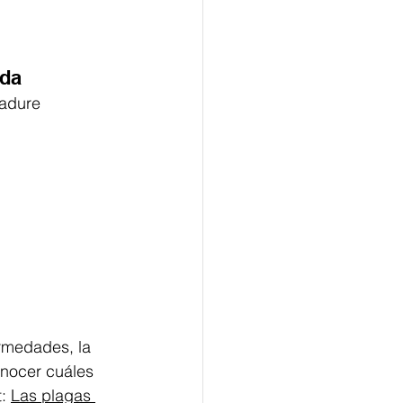
ada
madure 
rmedades, la 
onocer cuáles 
: 
Las plagas 