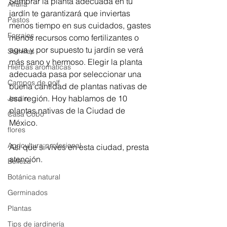
Sembrar la planta adecuada en tu 
Alfalfa
jardín te garantizará que inviertas 
Pastos
menos tiempo en sus cuidados, gastes 
Forrajes
menos recursos como fertilizantes o 
agua y por supuesto tu jardín se verá 
Semillas
más sano y hermoso. Elegir la planta 
Hierbas aromáticas
adecuada pasa por seleccionar una 
Campos de golf
buena cantidad de plantas nativas de 
esa región. Hoy hablamos de 10 
Jardín
plantas nativas de la Ciudad de 
Casa Cobo
México. 
flores
Agricultura profesional
Así que si vives en esta ciudad, presta 
atención. 
Belleza
Botánica natural
Germinados
Plantas
Tips de jardinería