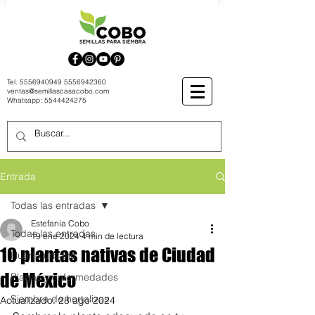
Tel.
5556940949
5556942360
ventas@semillascasacobo.com
Whatsapp:
5544424275
Entrada
Todas las entradas
Estefania Cobo
Todas las entradas
19 ene 2024
4 min de lectura
10 plantas nativas de Ciudad
Huerto urbano
de México
Plagas y enfermedades
Siembra de hortalizas
Actualizado:
28 ago 2024