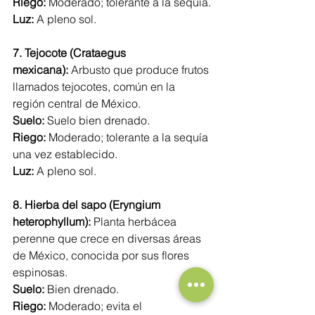
Riego:
 Moderado; tolerante a la sequía.
Luz:
 A pleno sol.
7. Tejocote (Crataegus 
mexicana):
 Arbusto que produce frutos 
llamados tejocotes, común en la 
región central de México. 
Suelo:
 Suelo bien drenado.
Riego:
 Moderado; tolerante a la sequía 
una vez establecido.
Luz:
 A pleno sol.
8. Hierba del sapo (Eryngium 
heterophyllum):
 Planta herbácea 
perenne que crece en diversas áreas 
de México, conocida por sus flores 
espinosas. 
Suelo:
 Bien drenado.
Riego:
 Moderado; evita el 