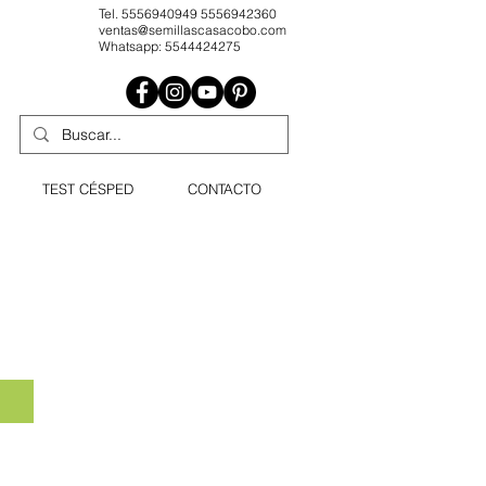
Tel. 5556940949 5556942360
ventas@semillascasacobo.com
Whatsapp: 5544424275
TEST CÉSPED
CONTACTO