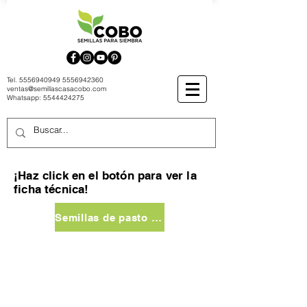
Tel.
5556940949
5556942360
ventas@semillascasacobo.com
Whatsapp:
5544424275
¡Haz click en el botón para ver la
ficha técnica!
Semillas de pasto turf tall fescue survivor