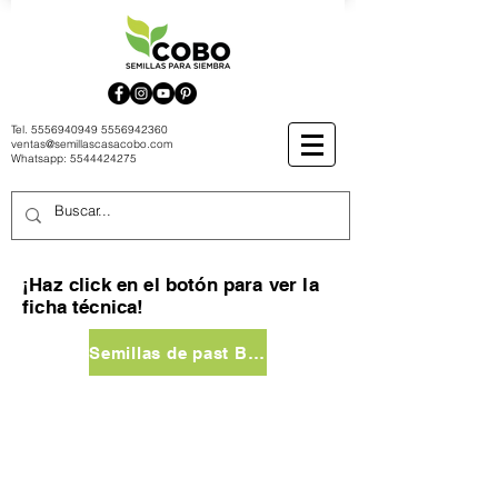
Tel.
5556940949
5556942360
ventas@semillascasacobo.com
Whatsapp:
5544424275
¡Haz click en el botón para ver la
ficha técnica!
Semillas de past Bent 777