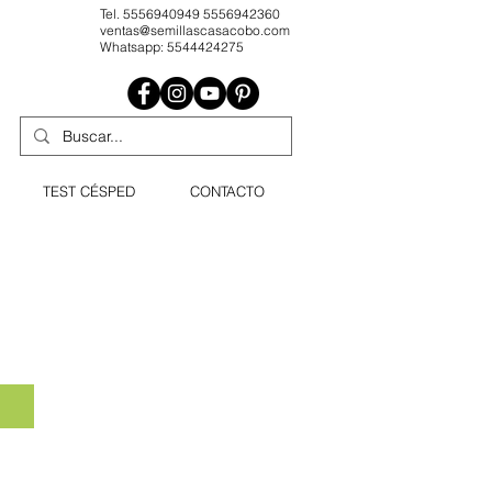
Tel. 5556940949 5556942360
ventas@semillascasacobo.com
Whatsapp: 5544424275
TEST CÉSPED
CONTACTO