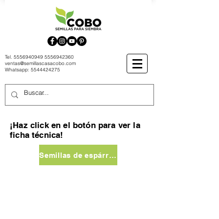
Tel.
5556940949
5556942360
ventas@semillascasacobo.com
Whatsapp:
5544424275
¡Haz click en el botón para ver la
ficha técnica!
Semillas de espárrago Mary Washington