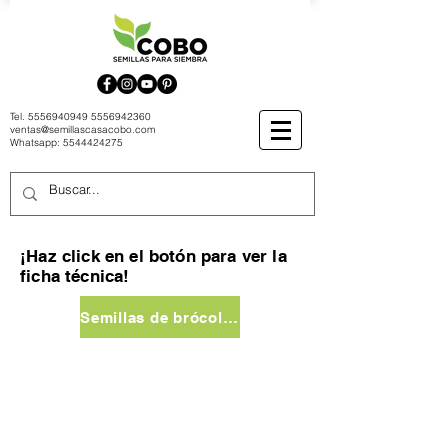
Tel.
5556940949
5556942360
ventas@semillascasacobo.com
Whatsapp:
5544424275
¡Haz click en el botón para ver la
ficha técnica!
Semillas de brócoli walthan 29