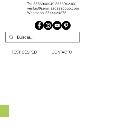
Tel. 5556940949 5556942360
ventas@semillascasacobo.com
Whatsapp: 5544424275
TEST CÉSPED
CONTACTO