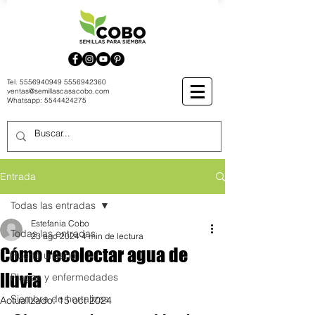
Tel.
5556940949
5556942360
ventas@semillascasacobo.com
Whatsapp:
5544424275
Entrada
Todas las entradas
Estefania Cobo
Todas las entradas
23 ago 2024
4 min de lectura
Cómo recolectar agua de
Huerto urbano
lluvia
Plagas y enfermedades
Siembra de hortalizas
Actualizado:
15 oct 2024