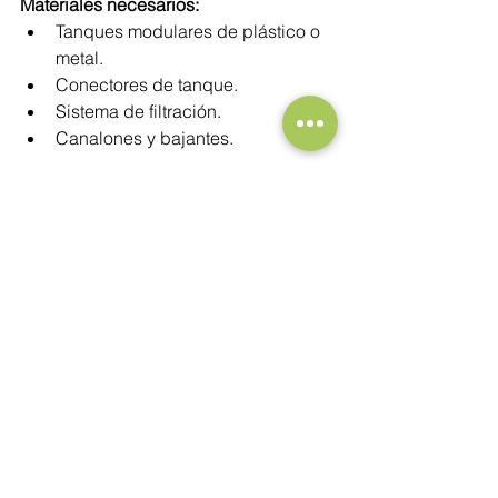
Materiales necesarios:
Tanques modulares de plástico o 
metal.
Conectores de tanque.
Sistema de filtración.
Canalones y bajantes.
Pasos para construirlo:
Selección de los módulos:
 Decide 
la cantidad de tanques modulares 
según la capacidad de 
almacenamiento que necesites.
Instalación de canalones:
 Como 
en los sistemas anteriores, instala 
los canalones y bajantes para 
guiar el agua hacia los tanques.
Conectar los tanques:
 Utiliza 
conectores para unir los tanques 
modulares entre sí. Esto permite 