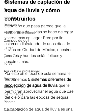
Sistemas de captación de 
Alfalfa
agua de lluvia y cómo 
Pastos
Forrajes
construirlos
Semillas
Cada año que pasa parece que la 
temporada de lluvias se hace de rogar 
Hierbas aromáticas
y tarda más en llegar. Pero por fin 
Campos de golf
estamos disfrutando de unos días de 
Jardín
lluvias en Ciudad de México, nuestros 
jardines y huertos están felices y 
Casa Cobo
nosotros más. 
flores
Agricultura profesional
Por esto en el post de esta semana te 
Belleza
proponemos
 5 sistemas diferentes de 
recolección de agua de lluvia
 que te 
Botánica natural
permitirán aprovechar el agua que cae 
Germinados
del cielo para las épocas de sequía.
Plantas
La captación de agua de lluvia es una 
Tips de jardinería