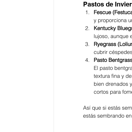
Pastos de Invie
Fescue (Festuca
y proporciona un
Kentucky Bluegr
lujoso, aunque 
Ryegrass (Loli
cubrir céspedes
Pasto Bentgrass
El pasto bentgr
textura fina y d
bien drenados y
cortos para fom
Así que si estás sem
estás sembrando en o