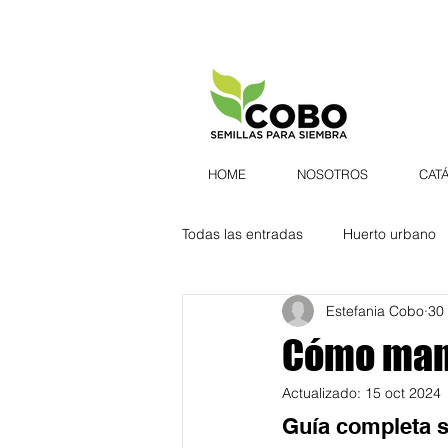
HOME
NOSOTROS
CAT
Todas las entradas
Huerto urbano
Estefania Cobo
30
Semillas
Hierbas aromáticas
Cómo mant
Actualizado:
15 oct 2024
Belleza
Botánica natural
Guía completa s