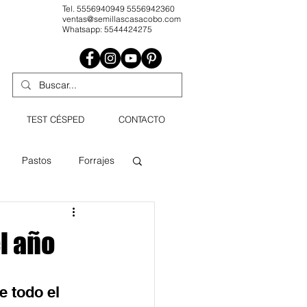
Tel. 5556940949 5556942360
ventas@semillascasacobo.com
Whatsapp: 5544424275
TEST CÉSPED
CONTACTO
Pastos
Forrajes
Agricultura profesional
l año
dín
Césped
 todo el 