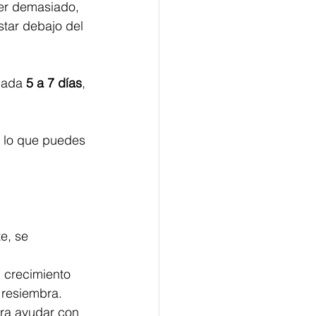
cer demasiado, 
tar debajo del 
cada
 5 a 7 días
, 
r lo que puedes 
e, se 
n crecimiento 
 resiembra.
ara ayudar con 