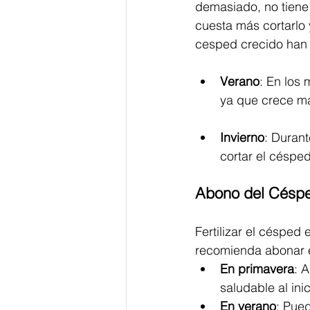
demasiado, no tiene 
cuesta más cortarlo 
cesped crecido han t
Verano
: En los
ya que crece más
Invierno
: Durant
cortar el céspe
Abono del Césp
Fertilizar el césped
recomienda abonar e
En primavera
: 
saludable al in
En verano
: Pued