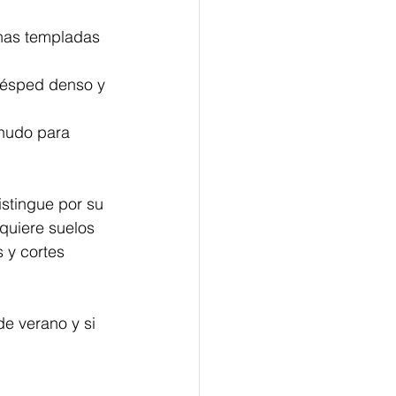
onas templadas 
 césped denso y 
enudo para 
stingue por su 
quiere suelos 
 y cortes 
e verano y si 