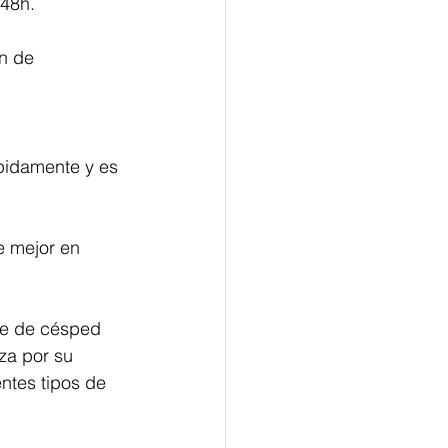
48h. 
n de 
ápidamente y es 
e mejor en 
ie de césped 
za por su 
ntes tipos de 