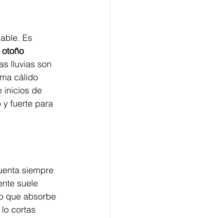
able. Es 
 otoño 
s lluvias son 
ima cálido 
inicios de 
 y fuerte para 
cuenta siempre 
ente suele 
lo que absorbe 
 lo cortas 