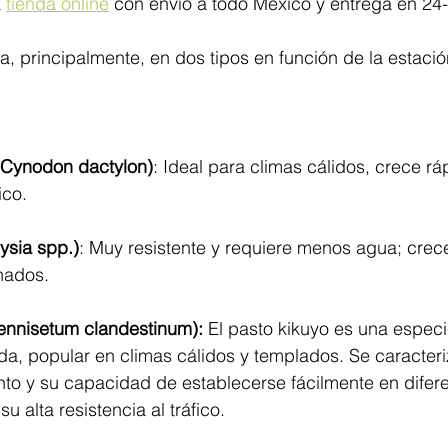
 
tienda online
 con envío a todo México y entrega en 24-
ca, principalmente, en dos tipos en función de la estació
Cynodon dactylon)
: Ideal para climas cálidos, crece r
ico.
ysia spp.)
: Muy resistente y requiere menos agua; crec
nados.
ennisetum clandestinum): 
El pasto kikuyo es una espec
da, popular en climas cálidos y templados. Se caracteri
nto y su capacidad de establecerse fácilmente en difere
u alta resistencia al tráfico.