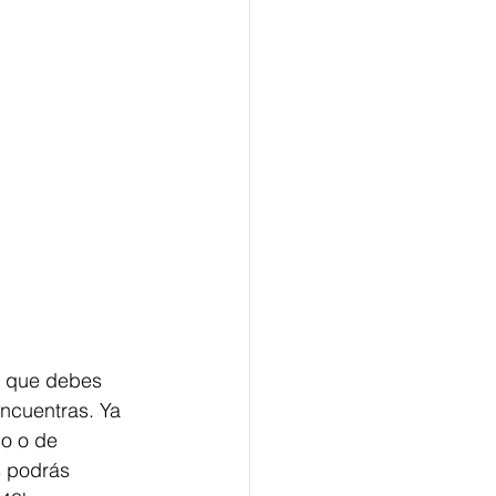
o que debes 
encuentras. Ya 
o o de 
s podrás 