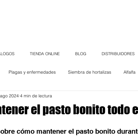
ÁLOGOS
TIENDA ONLINE
BLOG
DISTRIBUIDORES
Plagas y enfermedades
Siembra de hortalizas
Alfalfa
 ago 2024
4 min de lectura
Campos de golf
Jardín
Casa Cobo
flores
ener el pasto bonito todo e
Germinados
Plantas
Tips de jardinería
Trucos de jar
obre cómo mantener el pasto bonito durante